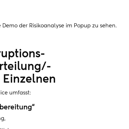
e Demo der Risikoanalyse im Popup zu sehen.
ruptions-
teilung/-
 Einzelnen
ice umfasst:
rbereitung“
g,