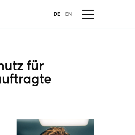
DE
EN
utz für
uftragte