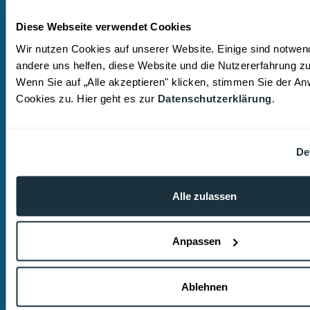
Rechtsanwalt | Fachanwalt für Strafrecht
Diese Webseite verwendet Cookies
ROSTALSKI Wirtschaftsstrafrecht &
Wir nutzen Cookies auf unserer Website. Einige sind notwen
Compliance – Köln
andere uns helfen, diese Website und die Nutzererfahrung z
Lindenallee 43
Wenn Sie auf „Alle akzeptieren" klicken, stimmen Sie der 
Cookies zu. Hier geht es zur
Datenschutzerklärung
.
50968 Köln
E-Mail: kanzlei@rostalski.legal
Telefon: +49 (0)221 2926 5840
De
ROSTALSKI ist eine unabhängige Kanzlei mit
Sitz in Köln. Wir sind Spezialisten auf den
Alle zulassen
Gebieten des Wirtschaftsstrafrechts und
Steuerstrafrechts. Zu unseren Mandanten
Anpassen
zählen Privatpersonen, Führungskräfte und
Unternehmen ebenso wie öffentliche
Auftraggeber.
Die Kanzlei wird u.a. in den
Ablehnen
Rankings der WirtschaftsWoche, des