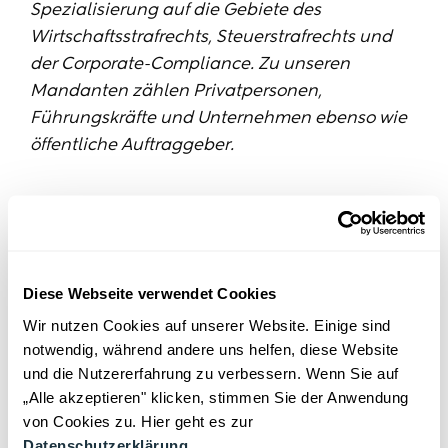
Spezialisierung auf die Gebiete des
Wirtschaftsstrafrechts, Steuerstrafrechts und
der Corporate-Compliance. Zu unseren
Mandanten zählen Privatpersonen,
Führungskräfte und Unternehmen ebenso wie
öffentliche Auftraggeber.
Weitere Neuigkeiten:
Capital und Statista zeichnen ROSTALSKI als Top-
Diese Webseite verwendet Cookies
Kanzlei für Compliance 2026 aus
Wir nutzen Cookies auf unserer Website. Einige sind
notwendig, während andere uns helfen, diese Website
🥇 Die besten Anwälte für Strafrecht in Köln 2026
und die Nutzererfahrung zu verbessern. Wenn Sie auf
„Alle akzeptieren" klicken, stimmen Sie der Anwendung
Wenn Vorwürfe im Raum stehen: Sicherer Umgang
von Cookies zu. Hier geht es zur
mit sexuellem Fehlverhalten in gemeinnützigen
Datenschutzerklärung
.
Organisationen