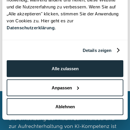
Systemen
und die Nutzererfahrung zu verbessern. Wenn Sie auf
„Alle akzeptieren" klicken, stimmen Sie der Anwendung
Praxisorientierte Anwendungsbeispiele:
von Cookies zu. Hier geht es zur
Anwendung von KI in verschiedenen
Datenschutzerklärung
.
Branchen und Szenarien
Details zeigen
Alle zulassen
Anpassen
Warum jetzt handeln?
Ablehnen
Die Umsetzung der Pflicht zum Aufbau und
zur Aufrechterhaltung von KI-Kompetenz ist