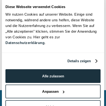
Präventionsmaßnahmen dort platzieren, wo
Diese Webseite verwendet Cookies
sie am dringendsten gebraucht werden –
etwa durch Schulungen, Prozessanpassungen
Wir nutzen Cookies auf unserer Website. Einige sind
notwendig, während andere uns helfen, diese Website
oder zusätzliche Kontrollmechanismen. So
und die Nutzererfahrung zu verbessern. Wenn Sie auf
wird Korruptionsprävention zu einem
„Alle akzeptieren" klicken, stimmen Sie der Anwendung
lebendigen Bestandteil der
von Cookies zu. Hier geht es zur
Organisationskultur und nicht zum
Datenschutzerklärung
.
Selbstzweck.
Details zeigen
👉
DEMO und weitere Informationen
Alle zulassen
Anpassen
Mit dem datenschutzkonformen, interaktiven