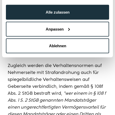
(§ 108f Abs. 1 S. 2).
Alle zulassen
Damit ergibt sich auf Seite der Mandatsträger
keine Neuerung auf Verhaltensnormebene.
Ein Verstoß gegen die einschlägigen
Anpassen
Vorschriften insbesondere des jeweils
einschlägigen Abgeordnetengesetzes
Ablehnen
(Bundes-/Landesrecht) wird nun nur
strafbewehrt.
Zugleich werden die Verhaltensnormen auf
Nehmerseite mit Strafandrohung auch für
spiegelbildliche Verhaltensweisen auf
Geberseite verbindlich, indem gemäß § 108f
Abs. 2 StGB bestraft wird,
"wer einem in § 108 f
Abs. 1 S. 2 StGB genannten Mandatsträger
einen ungerechtfertigten Vermögensvorteil für
diesen Mandatsträger oder einen Dritten als