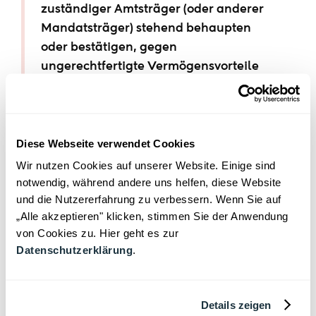
zuständiger Amtsträger (oder anderer
Mandatsträger) stehend behaupten
oder bestätigen, gegen
ungerechtfertigte Vermögensvorteile
Einfluss auf die Entscheidungen der
zuständigen Amtsträger zugunsten der
Vorteilsgeber oder Dritter nehmen zu
Diese Webseite verwendet Cookies
können.
"
Wir nutzen Cookies auf unserer Website. Einige sind
Dynamischer Verweis auf das
notwendig, während andere uns helfen, diese Website
und die Nutzererfahrung zu verbessern. Wenn Sie auf
Abgeordnetengesetz
„Alle akzeptieren" klicken, stimmen Sie der Anwendung
Eine Strafbarkeit gemäß § 108f StGB setzt
von Cookies zu. Hier geht es zur
Datenschutzerklärung
.
voraus, dass die entgeltliche
Interessenwahrnehmung "die für die
Rechtsstellung des Mandatsträgers
Details zeigen
maßgeblichen Vorschriften verletzen würde"